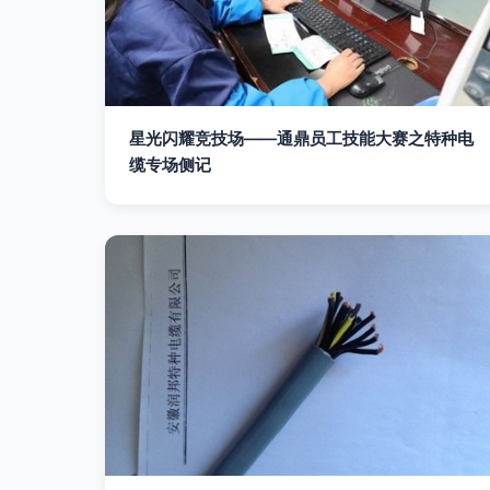
星光闪耀竞技场——通鼎员工技能大赛之特种电
缆专场侧记