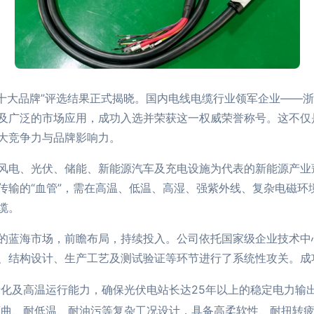
缆十大品牌”评选结果正式揭晓。国内电线电缆行业领军企业——
及广泛的市场应用，成功入选并荣获这一权威荣誉称号。这不仅
大竞争力与品牌影响力。
风电、光伏、储能、新能源汽车及充电设施为代表的新能源产业
传输的“血管”，需在高温、低温、高湿、强紫外线、复杂电磁环
缆。
的蓝海市场，前瞻布局，持续投入。公司依托国家级企业技术中
、结构设计、生产工艺及测试验证等环节进行了系统性攻关。成
化及高温运行能力，确保光伏电站长达25年以上的稳定电力输
曲、耐低温、耐油污等复杂工况设计，具备高柔软性、耐扭转